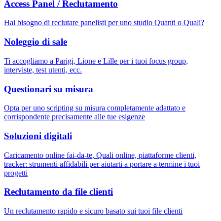
Access Panel / Reclutamento
Hai bisogno di reclutare panelisti per uno studio Quanti o Quali?
Noleggio di sale
Ti accogliamo a Parigi, Lione e Lille per i tuoi focus group,
interviste, test utenti, ecc.
Questionari su misura
Opta per uno scripting su misura completamente adattato e
corrispondente precisamente alle tue esigenze
Soluzioni digitali
Caricamento online fai-da-te, Quali online, piattaforme clienti,
tracker: strumenti affidabili per aiutarti a portare a termine i tuoi
progetti
Reclutamento da file clienti
Un reclutamento rapido e sicuro basato sui tuoi file clienti