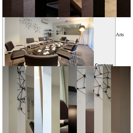
Beaux-arts
Sala Beaux-Arts
Spaziosa e ben organizzata, la sala Beaux-Arts
accoglie i tuoi partecipanti e i tuoi clienti per tutti i tuoi studi.
12 Partecipanti
8 Osservatori
Sala: 38,03m² - Salone clienti: 25,34m²
Comtesse
Tariffe e servizi
Costo IVA
Pacchetto noleggio
esclusa
1/2 giornata
-
Tra le 9:00 e le 13:00 o tra le 13:00
310€
e le 18:00
Giornata intera
-
Dalle 9:00 alle 18:00
500€
Serata
-
Tra le 18:00 e le 22:30
360€
Pacchetto giornata + serata
-
Dalle 9:00 alle
760€
22:30
Pomeriggio + sera
-
Dalle 13 alle 22:30
660€
Supplemento per noleggio il sabato
150€