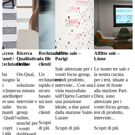
Access
Ricerca
Reclutamento
Affitto sale –
Affitto sale –
Panel /
Qualitativa
da file
Parigi
Lione
Reclutamento
Online
clienti
Sale attrezzate per i
Le nostre tre sale e
Hai
On-Qual,
Un
vostri focus group,
la nostra cucina
bisogno
la
reclutamento
test di prodotto,
per i test, situate a
di
soluzione
rapido e
interviste... Con una
Lione di fronte
reclutare
su misura
sicuro
vista mozzafiato
alla stazione Part-
panellisti
per
basato
sull'Opéra Garnier e
Dieu, sono
per uno
interviste e
sui tuoi
una posizione
attrezzate per i
studio
focus
file
ideale, a due passi
vostri focus group,
Quanti
group
clienti
dalla stazione Saint-
test di prodotto,
o Quali?
online,
Lazare
interviste...
Scopri
nonché per
Scopri
di più
Scopri di più
Scopri di più
i vostri
di più
dashboard.