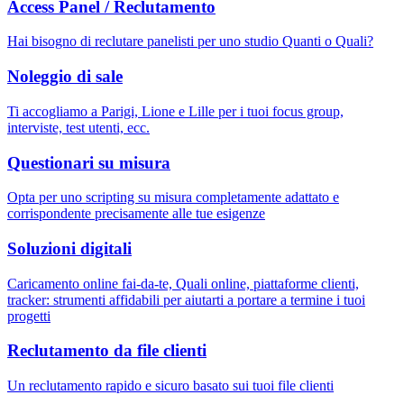
Access Panel / Reclutamento
Hai bisogno di reclutare panelisti per uno studio Quanti o Quali?
Noleggio di sale
Ti accogliamo a Parigi, Lione e Lille per i tuoi focus group,
interviste, test utenti, ecc.
Questionari su misura
Opta per uno scripting su misura completamente adattato e
corrispondente precisamente alle tue esigenze
Soluzioni digitali
Caricamento online fai-da-te, Quali online, piattaforme clienti,
tracker: strumenti affidabili per aiutarti a portare a termine i tuoi
progetti
Reclutamento da file clienti
Un reclutamento rapido e sicuro basato sui tuoi file clienti