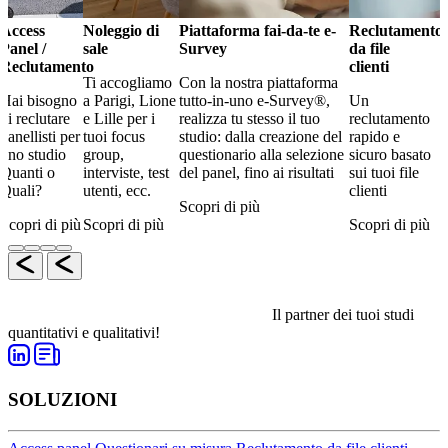
Access
Noleggio di
Piattaforma fai-da-te e-
Reclutamento
Panel /
sale
Survey
da file
Reclutamento
clienti
Ti accogliamo
Con la nostra piattaforma
Hai bisogno
a Parigi, Lione
tutto-in-uno e-Survey®,
Un
di reclutare
e Lille per i
realizza tu stesso il tuo
reclutamento
panellisti per
tuoi focus
studio: dalla creazione del
rapido e
uno studio
group,
questionario alla selezione
sicuro basato
Quanti o
interviste, test
del panel, fino ai risultati
sui tuoi file
Quali?
utenti, ecc.
clienti
Scopri di più
Scopri di più
Scopri di più
Scopri di più
Il partner dei tuoi studi
quantitativi e qualitativi!
SOLUZIONI