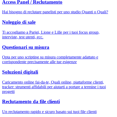
Access Panel / Reclutamento
Hai bisogno di reclutare panelisti per uno studio Quanti o Quali?
Noleggio di sale
Ti accogliamo a Parigi, Lione e Lille per i tuoi focus group,
interviste, test utenti, ecc.
Questionari su misura
Opta per uno scripting su misura completamente adattato e
corrispondente precisamente alle tue esigenze
Soluzioni digitali
Caricamento online fai-da-te, Quali online, piattaforme clienti,
tracker: strumenti affidabili per aiutarti a portare a termine i tuoi
progetti
Reclutamento da file clienti
Un reclutamento rapido e sicuro basato sui tuoi file clienti