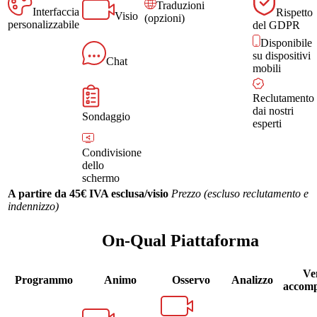
Traduzioni
Interfaccia
Rispetto
Visio
(opzioni)
personalizzabile
del GDPR
Disponibile
su dispositivi
Chat
mobili
Reclutamento
dai nostri
Sondaggio
esperti
Condivisione
dello
schermo
A partire da 45€ IVA esclusa/visio
Prezzo (escluso reclutamento e
indennizzo)
On-Qual Piattaforma
Ve
Programmo
Animo
Osservo
Analizzo
accom