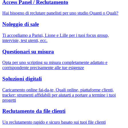
Access Panel / Reclutamento
Hai bisogno di reclutare panelisti per uno studio Quanti o Quali?
Noleggio di sale
Ti accogliamo a Parigi, Lione e Lille per i tuoi focus group,
interviste, test utenti, ecc.
Questionari su misura
Opta per uno scripting su misura completamente adattato e
corrispondente precisamente alle tue esigenze
Soluzioni digitali
Caricamento online fai-da-te, Quali online, piattaforme clienti,
tracker: strumenti affidabili per aiutarti a portare a termine i tuoi
progetti
Reclutamento da file clienti
Un reclutamento rapido e sicuro basato sui tuoi file clienti