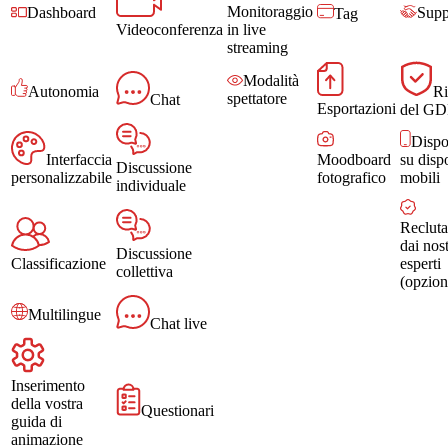
Monitoraggio
Dashboard
Supp
Tag
Videoconferenza
in live
streaming
Modalità
Autonomia
Ri
spettatore
Chat
Esportazioni
del G
Dispo
Interfaccia
Moodboard
su dispo
Discussione
personalizzabile
fotografico
mobili
individuale
Reclut
dai nost
Discussione
Classificazione
esperti
collettiva
(opzion
Multilingue
Chat live
Inserimento
della vostra
Questionari
guida di
animazione