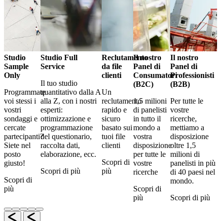
Studio
Studio Full
Reclutamento
Il nostro
Il nostro
Sample
Service
da file
Panel di
Panel di
Only
clienti
Consumatori
Professionisti
Il tuo studio
(B2C)
(B2B)
Programmate
quantitativo dalla A
Un
voi stessi i
alla Z, con i nostri
reclutamento
1,5 milioni
Per tutte le
vostri
esperti:
rapido e
di panelisti
vostre
sondaggi e
ottimizzazione e
sicuro
in tutto il
ricerche,
cercate
programmazione
basato sui
mondo a
mettiamo a
partecipanti?
del questionario,
tuoi file
vostra
disposizione
Siete nel
raccolta dati,
clienti
disposizione
oltre 1,5
posto
elaborazione, ecc.
per tutte le
milioni di
Scopri di
giusto!
vostre
panelisti in più
Scopri di più
più
ricerche
di 40 paesi nel
Scopri di
mondo.
più
Scopri di
più
Scopri di più