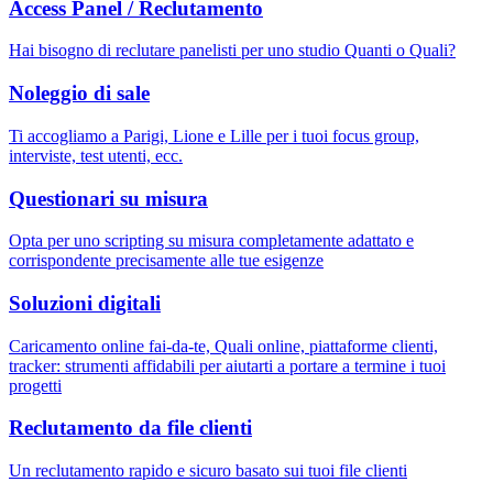
Access Panel / Reclutamento
Hai bisogno di reclutare panelisti per uno studio Quanti o Quali?
Noleggio di sale
Ti accogliamo a Parigi, Lione e Lille per i tuoi focus group,
interviste, test utenti, ecc.
Questionari su misura
Opta per uno scripting su misura completamente adattato e
corrispondente precisamente alle tue esigenze
Soluzioni digitali
Caricamento online fai-da-te, Quali online, piattaforme clienti,
tracker: strumenti affidabili per aiutarti a portare a termine i tuoi
progetti
Reclutamento da file clienti
Un reclutamento rapido e sicuro basato sui tuoi file clienti