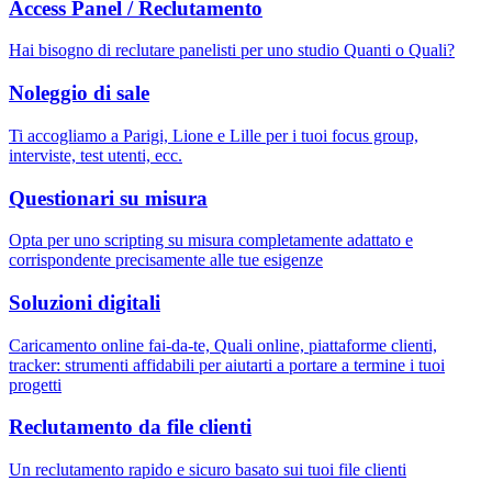
Access Panel / Reclutamento
Hai bisogno di reclutare panelisti per uno studio Quanti o Quali?
Noleggio di sale
Ti accogliamo a Parigi, Lione e Lille per i tuoi focus group,
interviste, test utenti, ecc.
Questionari su misura
Opta per uno scripting su misura completamente adattato e
corrispondente precisamente alle tue esigenze
Soluzioni digitali
Caricamento online fai-da-te, Quali online, piattaforme clienti,
tracker: strumenti affidabili per aiutarti a portare a termine i tuoi
progetti
Reclutamento da file clienti
Un reclutamento rapido e sicuro basato sui tuoi file clienti