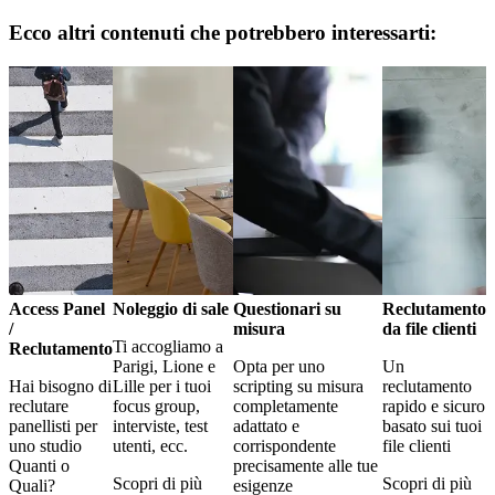
Ecco altri contenuti che potrebbero interessarti:
Access Panel
Noleggio di sale
Questionari su
Reclutamento
/
misura
da file clienti
Ti accogliamo a
Reclutamento
Parigi, Lione e
Opta per uno
Un
Hai bisogno di
Lille per i tuoi
scripting su misura
reclutamento
reclutare
focus group,
completamente
rapido e sicuro
panellisti per
interviste, test
adattato e
basato sui tuoi
uno studio
utenti, ecc.
corrispondente
file clienti
Quanti o
precisamente alle tue
Scopri di più
Scopri di più
Quali?
esigenze