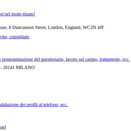
ei nel posto giusto!
e, 8 Duncannon Street, London, England, WC2N 4JF
vito, consigliato
ne e programmazione del questionario, lavoro sul campo, trattamento, ecc.
/7 - 20141 MILANO
lidazione dei profili al telefono, ecc.
anel