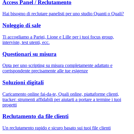
Access Panel / Reclutamento
Hai bisogno di reclutare panelisti per uno studio Quanti o Quali?
Noleggio di sale
Ti accogliamo a Parigi, Lione e Lille per i tuoi focus group,
interviste, test utenti, ecc.
Questionari su misura
Opta per uno scripting su misura completamente adattato e
corrispondente precisamente alle tue esigenze
Soluzioni digitali
Caricamento online fai-da-te, Quali online, piattaforme clienti,
tracker: strumenti affidabili per aiutarti a portare a termine i tuoi
progetti
Reclutamento da file clienti
Un reclutamento rapido e sicuro basato sui tuoi file clienti