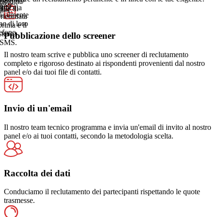
e
dologia
esse.
tano
ata via
file di
nze.
a.
dualmente
 ricordata
.
no di loro
prima e il
lefono.
stesso
Pubblicazione dello screener
 SMS.
Il nostro team scrive e pubblica uno screener di reclutamento
completo e rigoroso destinato ai rispondenti provenienti dal nostro
panel e/o dai tuoi file di contatti.
Invio di un'email
Il nostro team tecnico programma e invia un'email di invito al nostro
panel e/o ai tuoi contatti, secondo la metodologia scelta.
Raccolta dei dati
Conduciamo il reclutamento dei partecipanti rispettando le quote
trasmesse.