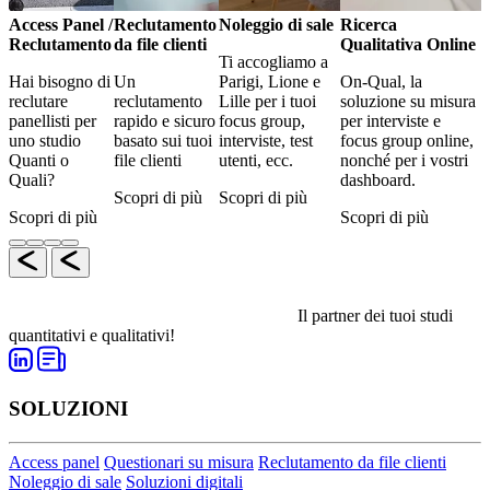
Access Panel /
Reclutamento
Noleggio di sale
Ricerca
Reclutamento
da file clienti
Qualitativa Online
Ti accogliamo a
Hai bisogno di
Un
Parigi, Lione e
On-Qual, la
reclutare
reclutamento
Lille per i tuoi
soluzione su misura
panellisti per
rapido e sicuro
focus group,
per interviste e
uno studio
basato sui tuoi
interviste, test
focus group online,
Quanti o
file clienti
utenti, ecc.
nonché per i vostri
Quali?
dashboard.
Scopri di più
Scopri di più
Scopri di più
Scopri di più
Il partner dei tuoi studi
quantitativi e qualitativi!
SOLUZIONI
Access panel
Questionari su misura
Reclutamento da file clienti
Noleggio di sale
Soluzioni digitali