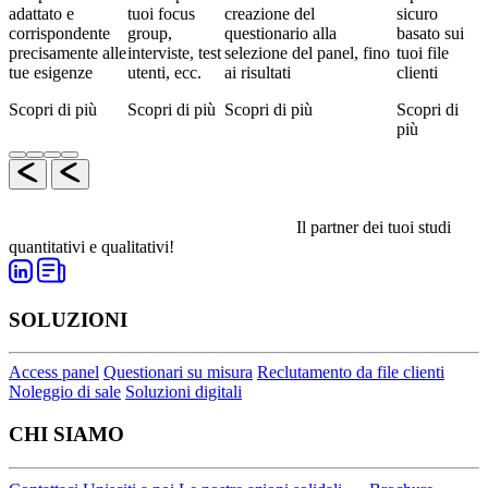
adattato e
tuoi focus
creazione del
sicuro
corrispondente
group,
questionario alla
basato sui
precisamente alle
interviste, test
selezione del panel, fino
tuoi file
tue esigenze
utenti, ecc.
ai risultati
clienti
Scopri di più
Scopri di più
Scopri di più
Scopri di
più
Il partner dei tuoi studi
quantitativi e qualitativi!
SOLUZIONI
Access panel
Questionari su misura
Reclutamento da file clienti
Noleggio di sale
Soluzioni digitali
CHI SIAMO