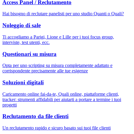
Access Panel / Reclutamento
Hai bisogno di reclutare panelisti per uno studio Quanti o Quali?
Noleggio di sale
Ti accogliamo a Parigi, Lione e Lille per i tuoi focus group,
interviste, test utenti, ecc.
Questionari su misura
Opta per uno scripting su misura completamente adattato e
corrispondente precisamente alle tue esigenze
Soluzioni digitali
Caricamento online fai-da-te, Quali online, piattaforme clienti,
tracker: strumenti affidabili per aiutarti a portare a termine i tuoi
progetti
Reclutamento da file clienti
Un reclutamento rapido e sicuro basato sui tuoi file clienti