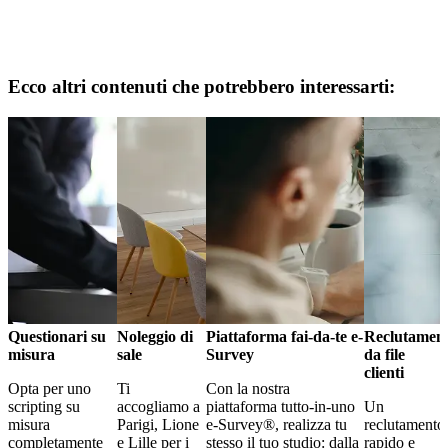
Ecco altri contenuti che potrebbero interessarti:
Questionari su
Noleggio di
Piattaforma fai-da-te e-
Reclutamen
misura
sale
Survey
da file
clienti
Opta per uno
Ti
Con la nostra
scripting su
accogliamo a
piattaforma tutto-in-uno
Un
misura
Parigi, Lione
e-Survey®, realizza tu
reclutamento
completamente
e Lille per i
stesso il tuo studio: dalla
rapido e