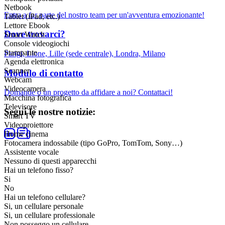
Netbook
Entra a far parte del nostro team per un'avventura emozionante!
Tablet (iPad, etc.)
Lettore Ebook
Dove trovarci?
Smart Watch
Console videogiochi
Stampante
Parigi, Lione, Lille (sede centrale), Londra, Milano
Agenda elettronica
Scanner
Modulo di contatto
Webcam
Videocamera
Domande o un progetto da affidare a noi? Contattaci!
Macchina fotografica
Televisore
Segui le nostre notizie:
Smart TV
Videoproiettore
Home cinema
Fotocamera indossabile (tipo GoPro, TomTom, Sony…)
Assistente vocale
Nessuno di questi apparecchi
Hai un telefono fisso?
Si
No
Hai un telefono cellulare?
Si, un cellulare personale
Si, un cellulare professionale
Non posseggo un cellulare