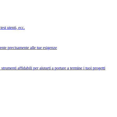
test utenti, ecc.
ente precisamente alle tue esigenze
strumenti affidabili per aiutarti a portare a termine i tuoi progetti