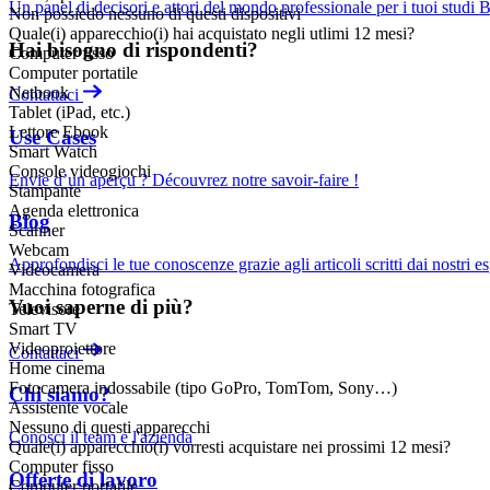
Un panel di decisori e attori del mondo professionale per i tuoi studi
Non possiedo nessuno di questi dispositivi
Quale(i) apparecchio(i) hai acquistato negli utlimi 12 mesi?
Hai bisogno di rispondenti?
Computer fisso
Computer portatile
Netbook
Contattaci
Tablet (iPad, etc.)
Lettore Ebook
Use Cases
Smart Watch
Console videogiochi
Envie d’un aperçu ? Découvrez notre savoir-faire !
Stampante
Agenda elettronica
Blog
Scanner
Webcam
Approfondisci le tue conoscenze grazie agli articoli scritti dai nostri es
Videocamera
Macchina fotografica
Vuoi saperne di più?
Televisore
Smart TV
Videoproiettore
Contattaci
Home cinema
Fotocamera indossabile (tipo GoPro, TomTom, Sony…)
Chi siamo?
Assistente vocale
Nessuno di questi apparecchi
Conosci il team e l'azienda
Quale(i) apparecchio(i) vorresti acquistare nei prossimi 12 mesi?
Computer fisso
Offerte di lavoro
Computer portatile