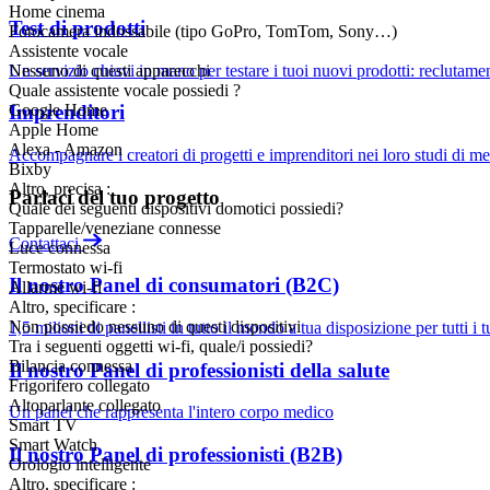
Home cinema
Test di prodotti
Fotocamera indossabile (tipo GoPro, TomTom, Sony…)
Assistente vocale
Un servizio chiavi in mano per testare i tuoi nuovi prodotti: reclutamento
Nessuno di questi apparecchi
Quale assistente vocale possiedi ?
Google Home
Imprenditori
Apple Home
Alexa - Amazon
Accompagnare i creatori di progetti e imprenditori nei loro studi di m
Bixby
Altro, precisa :
Parlaci del tuo progetto
Quale dei seguenti dispositivi domotici possiedi?
Tapparelle/veneziane connesse
Contattaci
Luce connessa
Termostato wi-fi
Il nostro Panel di consumatori (B2C)
Allarme wi-fi
Altro, specificare :
Non possiedo nessuno di questi dispositivi
1,5 milioni di panellisti in tutto il mondo a tua disposizione per tutti i t
Tra i seguenti oggetti wi-fi, quale/i possiedi?
Bilancia connessa
Il nostro Panel di professionisti della salute
Frigorifero collegato
Altoparlante collegato
Un panel che rappresenta l'intero corpo medico
Smart TV
Smart Watch
Il nostro Panel di professionisti (B2B)
Orologio intelligente
Altro, specificare :