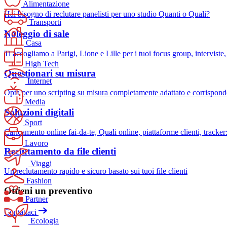
Alimentazione
Hai bisogno di reclutare panelisti per uno studio Quanti o Quali?
Transporti
Noleggio di sale
Casa
Ti accogliamo a Parigi, Lione e Lille per i tuoi focus group, interviste, 
High Tech
Questionari su misura
Internet
Opta per uno scripting su misura completamente adattato e corrispond
Media
Soluzioni digitali
Sport
Caricamento online fai-da-te, Quali online, piattaforme clienti, tracker: 
Lavoro
Reclutamento da file clienti
Viaggi
Un reclutamento rapido e sicuro basato sui tuoi file clienti
Fashion
Ottieni un preventivo
Partner
Contattaci
Ecologia