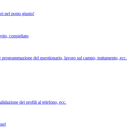
ei nel posto giusto!
vito, consigliato
ne e programmazione del questionario, lavoro sul campo, trattamento, ecc.
lidazione dei profili al telefono, ecc.
anel