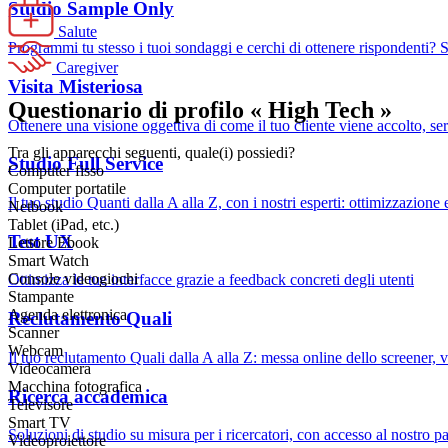
Studio Sample Only
Salute
Programmi tu stesso i tuoi sondaggi e cerchi di ottenere rispondenti? S
Caregiver
Visita Misteriosa
Questionario di profilo « High Tech »
Ottenere una visione oggettiva di come il tuo cliente viene accolto, ser
Tra gli apparecchi seguenti, quale(i) possiedi?
Studio Full Service
Computer fisso
Computer portatile
Il tuo studio Quanti dalla A alla Z, con i nostri esperti: ottimizzazio
Netbook
Tablet (iPad, etc.)
Test UX
Lettore Ebook
Smart Watch
Console videogiochi
Ottimizza le tue interfacce grazie a feedback concreti degli utenti
Stampante
Agenda elettronica
Reclutamento Quali
Scanner
Webcam
Il tuo reclutamento Quali dalla A alla Z: messa online dello screener, va
Videocamera
Macchina fotografica
Ricerca accademica
Televisore
Smart TV
Soluzioni di studio su misura per i ricercatori, con accesso al nostro p
Videoproiettore