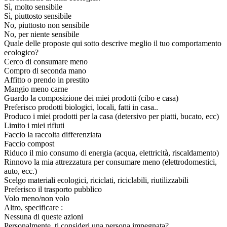
Sì, molto sensibile
Sì, piuttosto sensibile
No, piuttosto non sensibile
No, per niente sensibile
Quale delle proposte qui sotto descrive meglio il tuo comportamento
ecologico?
Cerco di consumare meno
Compro di seconda mano
Affitto o prendo in prestito
Mangio meno carne
Guardo la composizione dei miei prodotti (cibo e casa)
Preferisco prodotti biologici, locali, fatti in casa..
Produco i miei prodotti per la casa (detersivo per piatti, bucato, ecc)
Limito i miei rifiuti
Faccio la raccolta differenziata
Faccio compost
Riduco il mio consumo di energia (acqua, elettricità, riscaldamento)
Rinnovo la mia attrezzatura per consumare meno (elettrodomestici,
auto, ecc.)
Scelgo materiali ecologici, riciclati, riciclabili, riutilizzabili
Preferisco il trasporto pubblico
Volo meno/non volo
Altro, specificare :
Nessuna di queste azioni
Personalmente, ti consideri una persona impegnata?