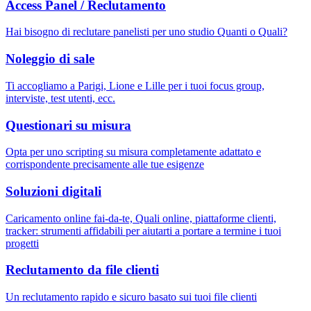
Access Panel / Reclutamento
Hai bisogno di reclutare panelisti per uno studio Quanti o Quali?
Noleggio di sale
Ti accogliamo a Parigi, Lione e Lille per i tuoi focus group,
interviste, test utenti, ecc.
Questionari su misura
Opta per uno scripting su misura completamente adattato e
corrispondente precisamente alle tue esigenze
Soluzioni digitali
Caricamento online fai-da-te, Quali online, piattaforme clienti,
tracker: strumenti affidabili per aiutarti a portare a termine i tuoi
progetti
Reclutamento da file clienti
Un reclutamento rapido e sicuro basato sui tuoi file clienti