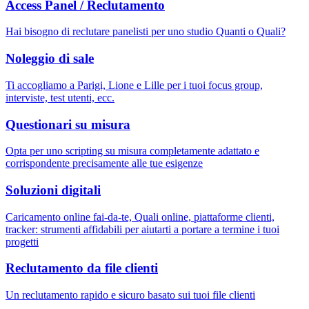
Access Panel / Reclutamento
Hai bisogno di reclutare panelisti per uno studio Quanti o Quali?
Noleggio di sale
Ti accogliamo a Parigi, Lione e Lille per i tuoi focus group,
interviste, test utenti, ecc.
Questionari su misura
Opta per uno scripting su misura completamente adattato e
corrispondente precisamente alle tue esigenze
Soluzioni digitali
Caricamento online fai-da-te, Quali online, piattaforme clienti,
tracker: strumenti affidabili per aiutarti a portare a termine i tuoi
progetti
Reclutamento da file clienti
Un reclutamento rapido e sicuro basato sui tuoi file clienti