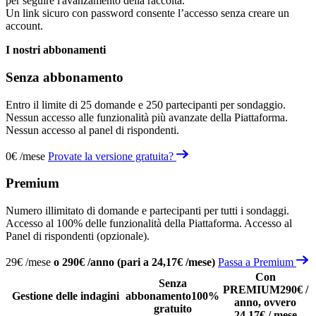
per seguire l'avanzamento della raccolta.
Un link sicuro con password consente l’accesso senza creare un
account.
I nostri abbonamenti
Senza abbonamento
Entro il limite di 25 domande e 250 partecipanti per sondaggio.
Nessun accesso alle funzionalità più avanzate della Piattaforma.
Nessun accesso al panel di rispondenti.
0€ /mese
Provate la versione gratuita?
Premium
Numero illimitato di domande e partecipanti per tutti i sondaggi.
Accesso al 100% delle funzionalità della Piattaforma. Accesso al
Panel di rispondenti (opzionale).
29€ /mese
o 290€ /anno (pari a 24,17€ /mese)
Passa a Premium
Con
Senza
PREMIUM
290€ /
Gestione delle indagini
abbonamento
100%
anno, ovvero
gratuito
24,17€ / mese