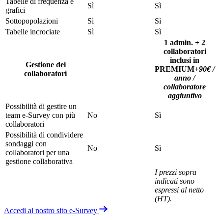
Tabelle di frequenza e
Sì
Sì
grafici
Sottopopolazioni
Sì
Sì
Tabelle incrociate
Sì
Sì
1 admin. + 2
collaboratori
inclusi in
Gestione dei
PREMIUM
+90€ /
collaboratori
anno /
collaboratore
aggiuntivo
Possibilità di gestire un
team e-Survey con più
No
Sì
collaboratori
Possibilità di condividere
sondaggi con
No
Sì
collaboratori per una
gestione collaborativa
I prezzi sopra
indicati sono
espressi al netto
(HT).
Accedi al nostro sito e-Survey